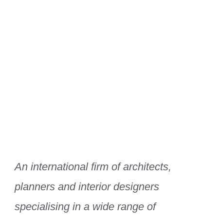
Xtra Technologies
Industry Alliance
An international firm of architects,
planners and interior designers
specialising in a wide range of